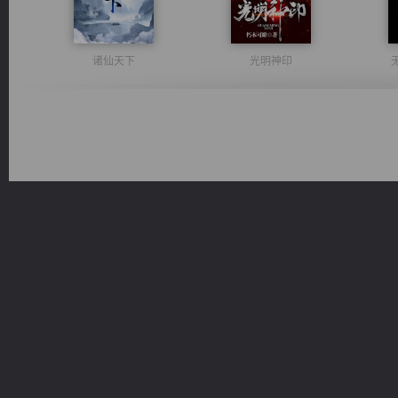
诸仙天下
光明神印
一术镇天
激荡人生
桃运
风前欲劝春光住
军魂永铸