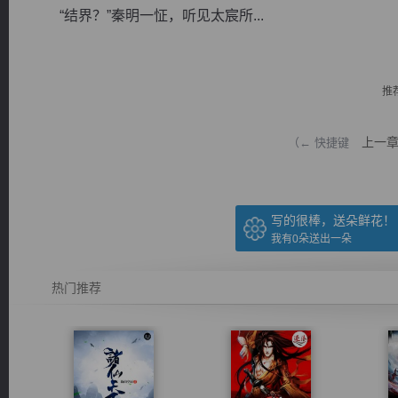
“结界？”秦明一怔，听见太宸所...
推
逐浪小说
上一
（← 快捷键
写的很棒，送朵鲜花！
我有
0
朵送出一朵
热门推荐