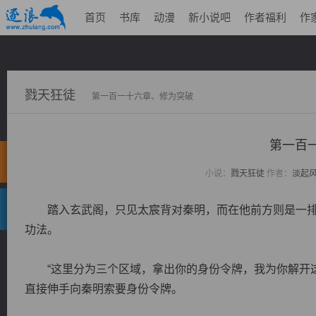
首页
书库
动漫
新小说吧
作者福利
作
戮天狂徒
第一百一十六章、修为突破
第一百
小说：
戮天狂徒
作者：
淡起
踏入玄武阁，只见太宸背对秦明，而在他前方则是一排
功法。
“这里分为三个区域，拿出你的身份令牌，我为你解开这
直接伸手向秦明索要身份令牌。