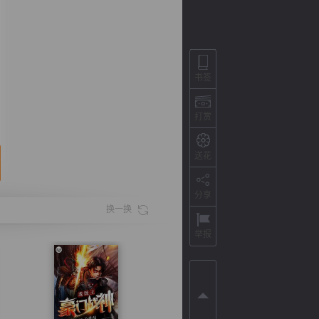
书签
打赏
送花
分享
背
字
宽
滚
换一换
举报