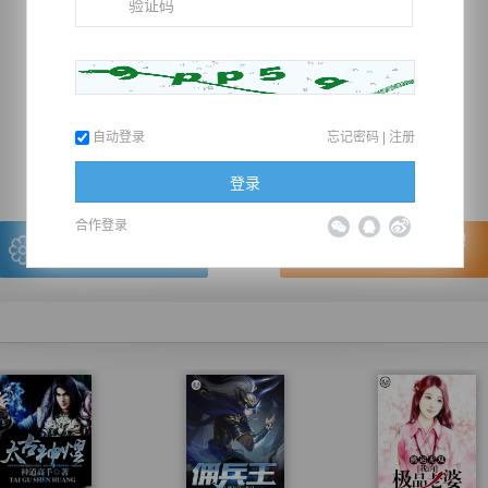
推荐在手机上阅读本书
自动登录
忘记密码
|
注册
上一章
回目录
下一章
（← 快捷键
快捷键→）
登录
合作登录
写的很棒，送朵鲜花！
看的很爽，我要点赞！
我有
0
朵送出一朵
赞20逐浪币再看下一章