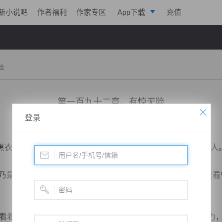
新小说吧
作者福利
作家专区
App下载
充值
逐浪小说
写作助手
险
第一百九十二章、有惊无险
登录
小说：
戮天狂徒
作者：
淡起风云
更新时间：2018-04-08 10:00 字数：3115
衣中年男子，各自面浮冰冷俯视城外下方，秦明与柳乘风二人
，乃是风郡城四大高手之一，各自修为都已达到真武之境，负责看
着他们么？”破风眉头一皱，面色有些古怪，秦明展现的实力，让