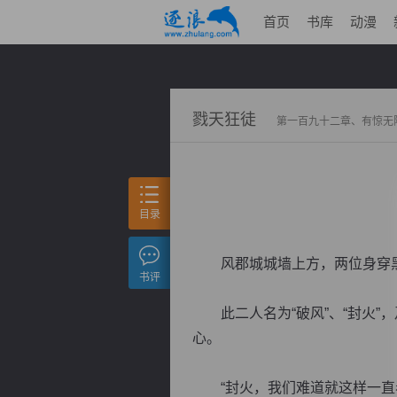
首页
书库
动漫
戮天狂徒
第一百九十二章、有惊无
目录
风郡城城墙上方，两位身穿黑
书评
此二人名为“破风”、“封火”
心。
“封火，我们难道就这样一直看