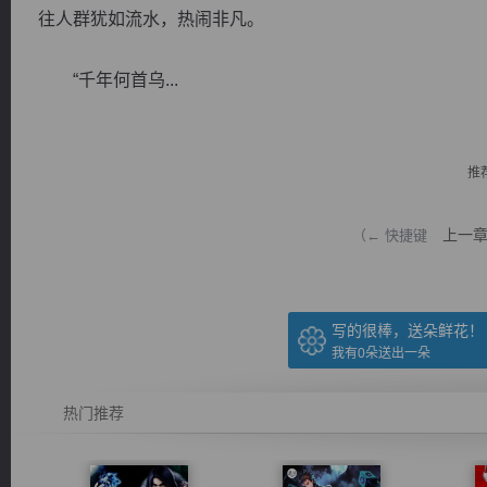
往人群犹如流水，热闹非凡。
“千年何首乌...
逐浪小说
推
上一
（← 快捷键
写的很棒，送朵鲜花！
我有
0
朵送出一朵
热门推荐