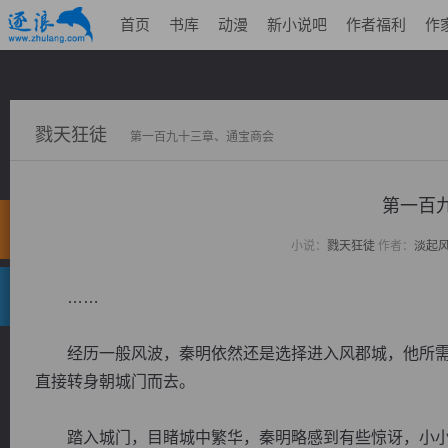
首页
书库
动漫
新小说吧
作者福利
作
戮天狂徒
第一百九十三章、通宝商会
第一百
小说：
戮天狂徒
作者：
淡起
……
经历一般风波，秦明依然还是选择进入风郡城，他所需
直接转身朝城门而去。
踏入城门，目睹城中繁华，秦明略感到有些惊讶，小小