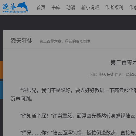
首页
书库
动漫
新小说吧
作者福利
作
戮天狂徒
第二百零六章、杨茹的临阵倒戈
第二百零
小说：
戮天狂徒
作者：
淡起
“许师兄，我们不是说好，要去好好教训一下高云那个家
沉声问到。
“你知道个屁！”许崇震怒，面浮凶光蓦然转身怒视陆云
“师兄……你？”陆云面浮惊惧，慌忙倒退数步，直接与