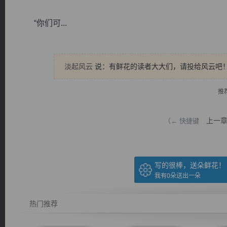
“你们可...
淡起风云
说：有鲜花的读者大大们，请投给风云吧
逐浪小说
推
上一
（← 快捷键
写的很棒，送朵鲜花！
我有
0
朵送出一朵
热门推荐