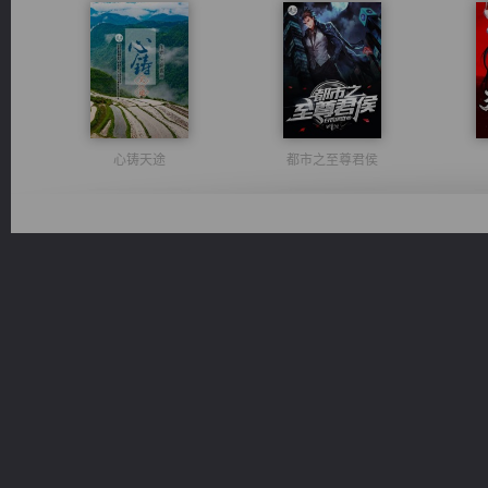
心铸天途
都市之至尊君侯
诸仙天下
一术镇天