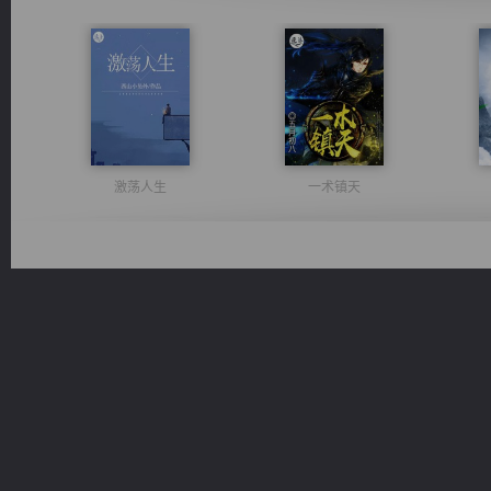
激荡人生
一术镇天
桃运无双：我的极品老婆
军魂永铸