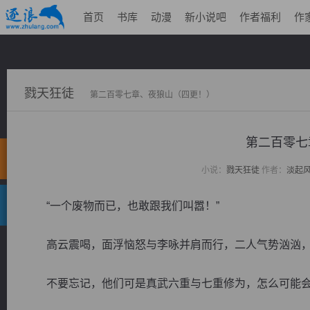
首页
书库
动漫
新小说吧
作者福利
作
戮天狂徒
第二百零七章、夜狼山（四更！）
第二百零七
小说：
戮天狂徒
作者：
淡起
“一个废物而已，也敢跟我们叫嚣！”
高云震喝，面浮恼怒与李咏并肩而行，二人气势汹汹，
不要忘记，他们可是真武六重与七重修为，怎么可能会