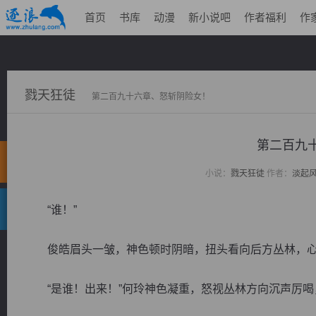
首页
书库
动漫
新小说吧
作者福利
作
戮天狂徒
第二百九十六章、怒斩阴险女！
第二百九
小说：
戮天狂徒
作者：
淡起
“谁！”
俊皓眉头一皱，神色顿时阴暗，扭头看向后方丛林，心道
“是谁！出来！”何玲神色凝重，怒视丛林方向沉声厉喝