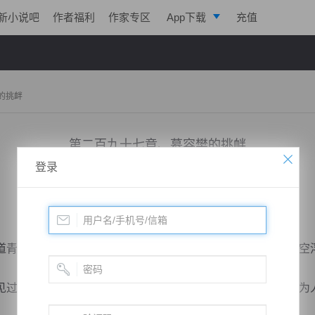
新小说吧
作者福利
作家专区
App下载
充值
逐浪小说
写作助手
的挑衅
第二百九十七章、慕容樊的挑衅
登录
小说：
戮天狂徒
作者：
淡起风云
更新时间：2018-05-02 15:00 字数：3007
青光落在何玲头颅上，随之只见何玲头颅快速旋转，而其上空
过的一切画面重现，可以利用此术查找真凶，与想要得知不为