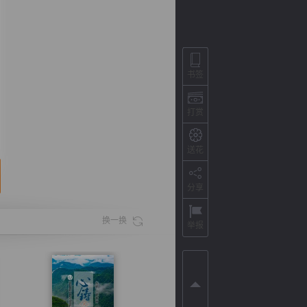
书签
打赏
送花
分享
背
字
宽
滚
换一换
举报