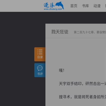
首页
书库
动漫
戮天狂徒
第二百九十七章、慕容樊
目录
嗤！
书评
天宇双手结印，砰然击出一道
搜寻术，就是将死者身前所见