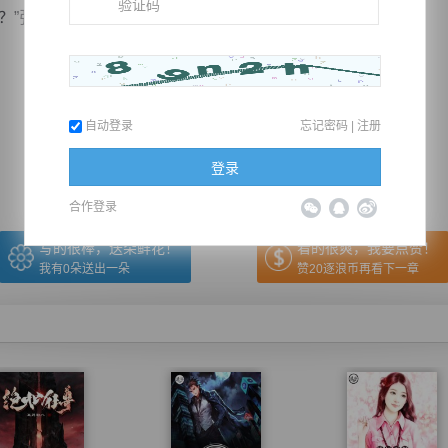
张勋神色凝重，见到上空浮现的画面如此模糊，其面浮...
推荐在手机上阅读本书
自动登录
忘记密码
|
注册
上一章
回目录
下一章
（← 快捷键
快捷键→）
登录
合作登录
写的很棒，送朵鲜花！
看的很爽，我要点赞！
我有
0
朵送出一朵
赞20逐浪币再看下一章