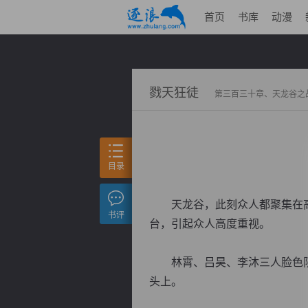
首页
书库
动漫
戮天狂徒
第三百三十章、天龙谷之
目录
天龙谷，此刻众人都聚集在高
书评
台，引起众人高度重视。
林霄、吕昊、李沐三人脸色阴
头上。