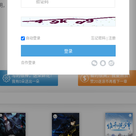
虽然之前与秦明...
推荐在手机上阅读本书
自动登录
忘记密码
|
注册
上一章
回目录
下一章
（← 快捷键
快捷键→）
登录
合作登录
写的很棒，送朵鲜花！
看的很爽，我要点赞！
我有
0
朵送出一朵
赞20逐浪币再看下一章