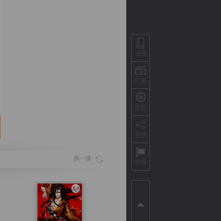
书签
打赏
送花
分享
背
字
宽
滚
换一换
举报