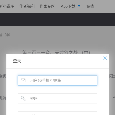
新小说吧
作者福利
作家专区
App下载
充值
逐浪小说
写作助手
战 （中）
第三百三十章、天龙谷之战 （中）
登录
小说：
戮天狂徒
作者：
淡起风云
更新时间：2018-05-11 19:00 字数：3013
级擂台下方，秦明力杀吴雄，以彻底颠覆众人想象，而今东阳
沉如水，宇文霸天被伤，吴雄被杀，这都是六大家族的耻辱，