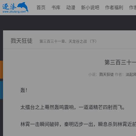
首页
书库
动漫
新小说吧
作者福利
作
戮天狂徒
第三百三十一章、天龙谷之战 （下）
第三百三十一
小说：
戮天狂徒
作者：
淡起
轰！
太擂台之上蓦然轰鸣震响，一道道精芒四射而飞。
林霄一击瞬间破碎，秦明迈步一出，瞬息杀到林霄近前