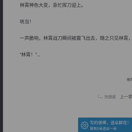
林霄神色大变，急忙挥刀迎上。
咣当！
一声脆响，林霄战刀瞬间被震飞出去，随之只见林霄，
逐浪小说
“林霄！”...
推
上一
（← 快捷键
写的很棒，送朵鲜花！
我有
0
朵送出一朵