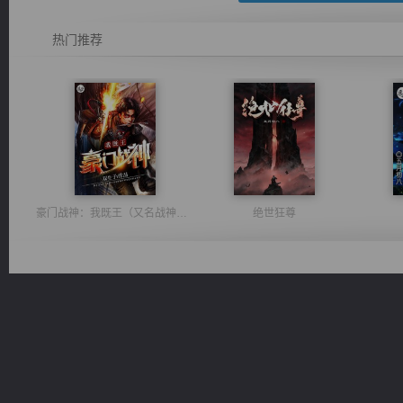
热门推荐
豪门战神：我既王（又名战神归来不败神婿修罗战神）
绝世狂尊
维和先锋
军魂永铸