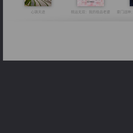
心铸天途
桃运无双：我的极品老婆
佣兵王
军魂永铸
激荡人生
光明神印