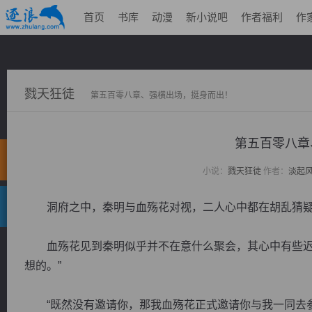
首页
书库
动漫
新小说吧
作者福利
作
戮天狂徒
第五百零八章、强横出场，挺身而出！
第五百零八章
小说：
戮天狂徒
作者：
淡起
洞府之中，秦明与血殇花对视，二人心中都在胡乱猜疑
血殇花见到秦明似乎并不在意什么聚会，其心中有些迟疑
想的。”
“既然没有邀请你，那我血殇花正式邀请你与我一同去参加“