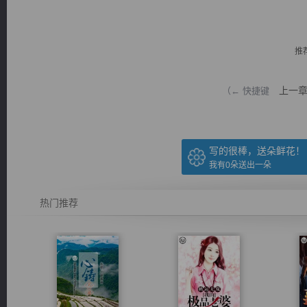
推
上一
（← 快捷键
逐浪小说
写的很棒，送朵鲜花！
我有
0
朵送出一朵
热门推荐