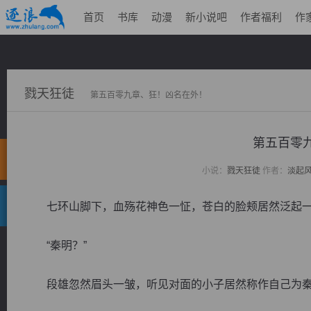
首页
书库
动漫
新小说吧
作者福利
作
戮天狂徒
第五百零九章、狂！凶名在外！
第五百零
小说：
戮天狂徒
作者：
淡起
七环山脚下，血殇花神色一怔，苍白的脸颊居然泛起一
“秦明？”
段雄忽然眉头一皱，听见对面的小子居然称作自己为秦明