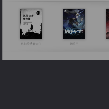
风前欲劝春光住
佣兵王
维和先锋
诸仙天下