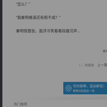
“怎么？”
“我秦明难道还有假不成？”
秦明很嚣张，面浮冷笑看着段雄沉声...
逐浪小说
推
上一
（← 快捷键
写的很棒，送朵鲜花！
我有
0
朵送出一朵
热门推荐