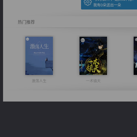
我有
0
朵送出一朵
热门推荐
激荡人生
一术镇天
绝世狂尊
太古神煌
桃运