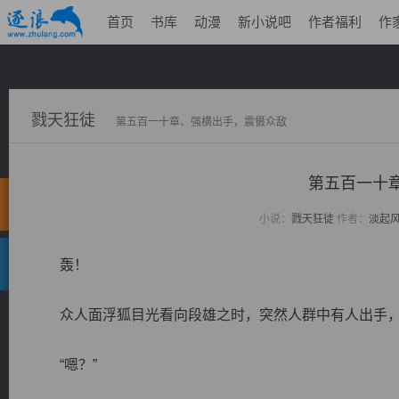
首页
书库
动漫
新小说吧
作者福利
作
戮天狂徒
第五百一十章、强横出手，震慑众敌
第五百一十
小说：
戮天狂徒
作者：
淡起
轰！
众人面浮狐目光看向段雄之时，突然人群中有人出手，
“嗯？”