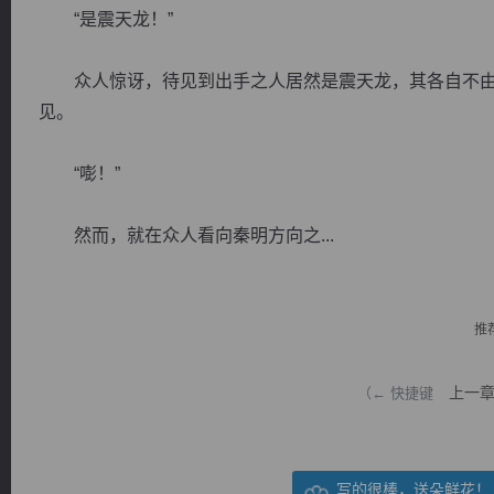
“是震天龙！”
众人惊讶，待见到出手之人居然是震天龙，其各自不由
见。
逐浪小说
“嘭！”
然而，就在众人看向秦明方向之...
推
上一
（← 快捷键
写的很棒，送朵鲜花！