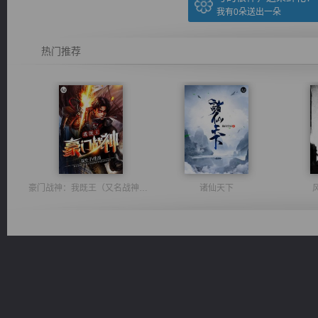
我有
0
朵送出一朵
热门推荐
豪门战神：我既王（又名战神归来不败神婿修罗战神）
诸仙天下
维和先锋
都市之至尊君侯