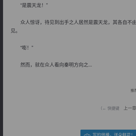
“是震天龙！”
众人惊讶，待见到出手之人居然是震天龙，其各自不由
见。
逐浪小说
“嘭！”
然而，就在众人看向秦明方向之...
推
上一
（← 快捷键
写的很棒，送朵鲜花！