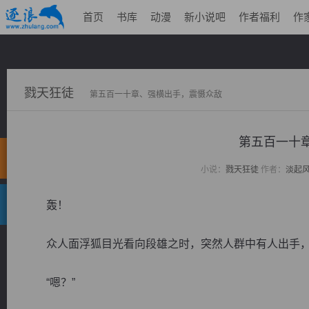
首页
书库
动漫
新小说吧
作者福利
作
戮天狂徒
第五百一十章、强横出手，震慑众敌
第五百一十
小说：
戮天狂徒
作者：
淡起
轰！
众人面浮狐目光看向段雄之时，突然人群中有人出手，
“嗯？”