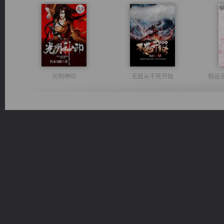
光明神印
无敌从不死开始
桃运
一术镇天
激荡人生