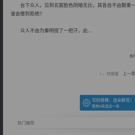
台下众人，见到玄宸脸色阴暗无比，其各自不由颤栗一
谁会傻到拒绝？
众人不由为秦明捏了一把汗，此...
逐浪小说
推
上一
（← 快捷键
写的很棒，送朵鲜花！
我有
0
朵送出一朵
热门推荐