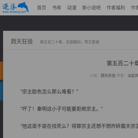
首页
书库
动漫
新小说吧
作者福利
作
戮天狂徒
第五百二十章、玄宸赐封，冥王星域
第五百二十
小说：
戮天狂徒
作者：
淡起
“宗主脸色怎么那么难看？”
“坏了！秦明这小子可能要拒绝宗主。”
“他这是不是在找死么？得罪宗主还想不想炸碎震天宗混