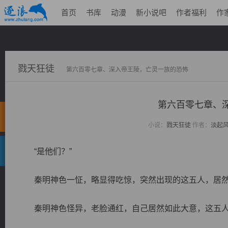
首页
书库
动漫
新小说吧
作者福利
作
戮天狂徒
第六百零七章、深入帝王陵，亡灵一族的恐怖
第六百零七章、
小说：
戮天狂徒
作者：
淡起
“是他们？”
秦明神色一怔，略显得吃惊，突然出现的这五人，居然
秦明神色怪异，老脸通红，自己居然如此大意，这五人