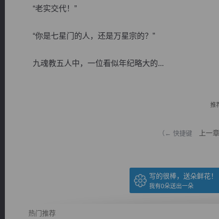
“老实交代！”
“你是七星门的人，还是万星宗的？”
九魂教五人中，一位看似年纪略大的...
逐浪小说
推
上一
（← 快捷键
写的很棒，送朵鲜花！
我有
0
朵送出一朵
热门推荐