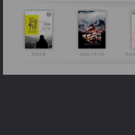
军魂永铸
无敌从不死开始
桃运
佣兵王
风前欲劝春光住