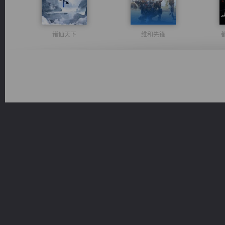
诸仙天下
维和先锋
佣兵王
一术镇天
光明神印
桃运无双：我的极品老婆