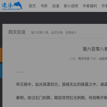
首页
书库
动漫
新小说吧
作者福利
作
戮天狂徒
第六百零八章、血灵分身、剑落他人
第六百零八
小说：
戮天狂徒
作者：
淡起
……
帝王陵中，血光笼罩四方，昏暗无比的陵墓之中，通道
秦明，穿过石门刹那，眼前突然红光刺眼，待其睁开眼