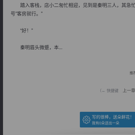
踏入客栈，店小二匆忙相迎，见到是秦明三人，其急忙开
号”客房就行。”
“好！”
逐浪小说
秦明眉头微蹙，本...
推
上一
（← 快捷键
写的很棒，送朵鲜花！
我有
0
朵送出一朵