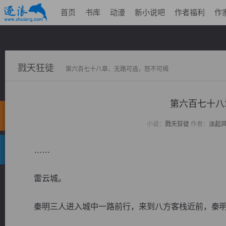
首页
书库
动漫
新小说吧
作者福利
作
戮天狂徒
第六百七十八章、无路可选，怒不可揭
第六百七十八
小说：
戮天狂徒
作者：
淡起
……
雷云城。
秦明三人进入城中一路前行，来到八方客栈近前，秦明