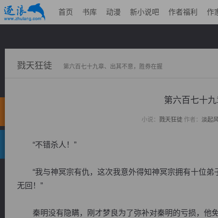
首页
书库
动漫
新小说吧
作者福利
作
戮天狂徒
第六百七十九章、出其不意，胜券在握
第六百七十九
小说：
戮天狂徒
作者：
淡起
“不错杀人！”
“我与神冥宗有仇，这次我意外得知神冥宗拥有十位弟子
无回！”
秦明没有隐瞒，刚才梦良为了弥补对秦明的亏损，他免