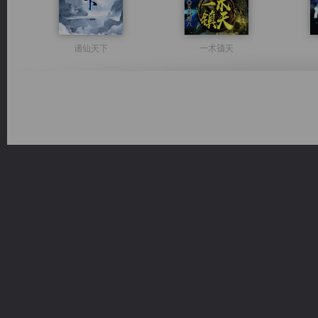
诸仙天下
一术镇天
太古神煌
心铸天途
光明神印
桃运无双：我的极品老婆