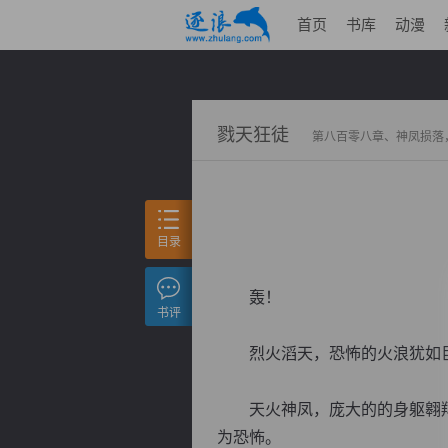
首页
书库
动漫
戮天狂徒
第八百零八章、神凤损落
目录
轰！
书评
烈火滔天，恐怖的火浪犹如巨
天火神凤，庞大的的身躯翱翔
为恐怖。