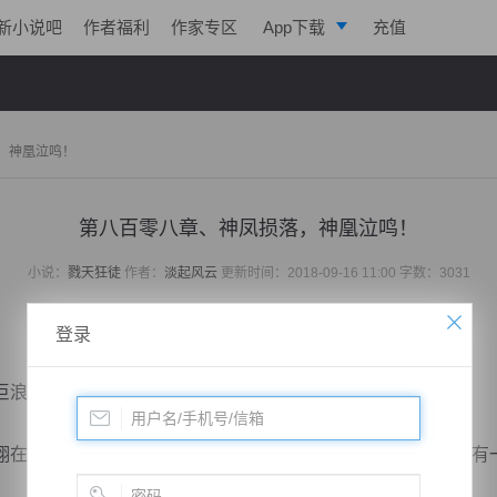
新小说吧
作者福利
作家专区
App下载
充值
逐浪小说
写作助手
，神凰泣鸣！
第八百零八章、神凤损落，神凰泣鸣！
小说：
戮天狂徒
作者：
淡起风云
更新时间：2018-09-16 11:00 字数：3031
登录
浪，气势滔天。
在火海之上，全身烈火燃烧，整体通红，双目金光爆闪，内有