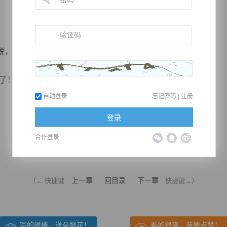
，仿佛能够刺破万里之遥，令人极为恐惧。
了！”
自动登录
忘记密码
|
注册
登录
合作登录
推荐在手机上阅读本书
上一章
回目录
下一章
（← 快捷键
快捷键→）
写的很棒，送朵鲜花！
看的很爽，我要点赞！