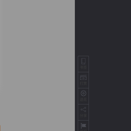
书签
背
字
宽
滚
打赏
送花
分享