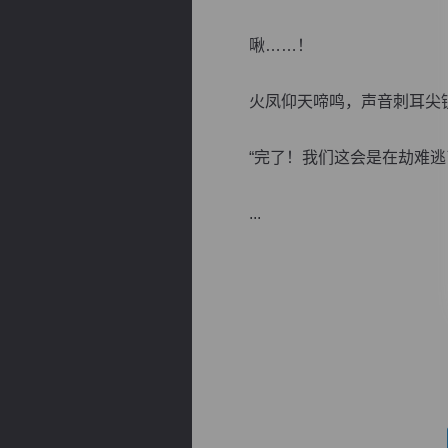
啾……！
火凤仰天啼鸣，声音刺耳尖锐
逐浪小说
“完了！我们这会是在劫难逃
...