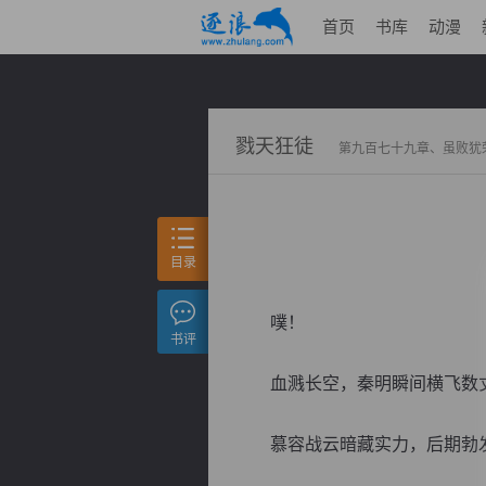
首页
书库
动漫
戮天狂徒
第九百七十九章、虽败犹
目录
噗！
书评
血溅长空，秦明瞬间横飞数
慕容战云暗藏实力，后期勃发