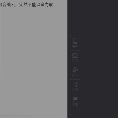
慕容战云，定然不能以蛮力取
书签
打赏
背
字
宽
滚
送花
分享
举报