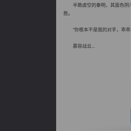
半跪虚空的秦明，其面色阴冷
胜。
“你根本不是我的对手，乖乖束
逐浪小说
慕容战云...