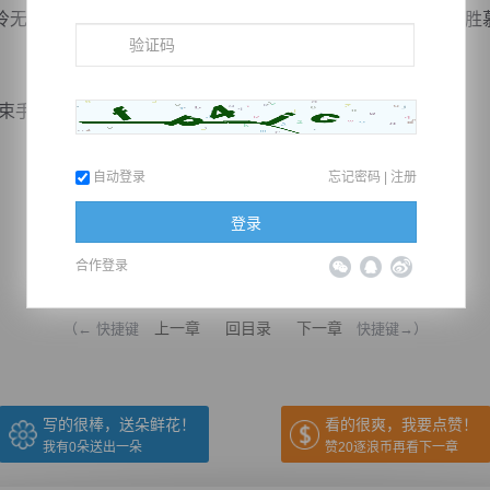
无比，慕容战云实力太过强横，完全凌驾在他之上，要想战胜
手就擒吧！”
自动登录
忘记密码
|
注册
登录
合作登录
推荐在手机上阅读本书
上一章
回目录
下一章
（← 快捷键
快捷键→）
写的很棒，送朵鲜花！
看的很爽，我要点赞！
我有
0
朵送出一朵
赞20逐浪币再看下一章