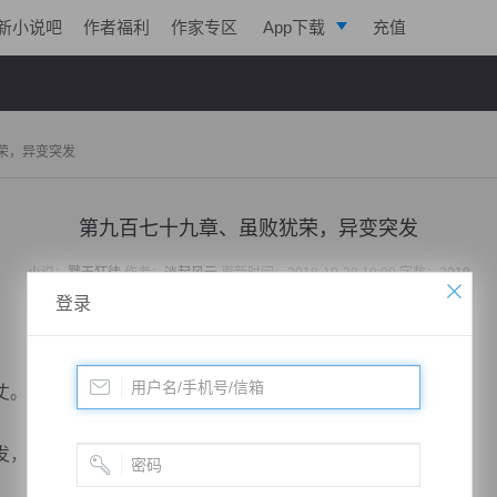
新小说吧
作者福利
作家专区
App下载
充值
逐浪小说
写作助手
荣，异变突发
第九百七十九章、虽败犹荣，异变突发
小说：
戮天狂徒
作者：
淡起风云
更新时间：2018-10-28 19:00 字数：3018
登录
丈。
，出其不意，导致秦明猝不及防，直接被震的吐血横飞。