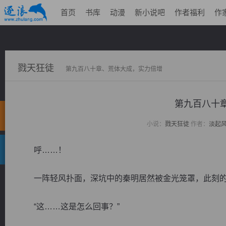
首页
书库
动漫
新小说吧
作者福利
作
戮天狂徒
第九百八十章、荒体大成，实力倍增
第九百八十
小说：
戮天狂徒
作者：
淡起
呼……！
一阵轻风扑面，深坑中的秦明居然被金光笼罩，此刻的
“这……这是怎么回事？”