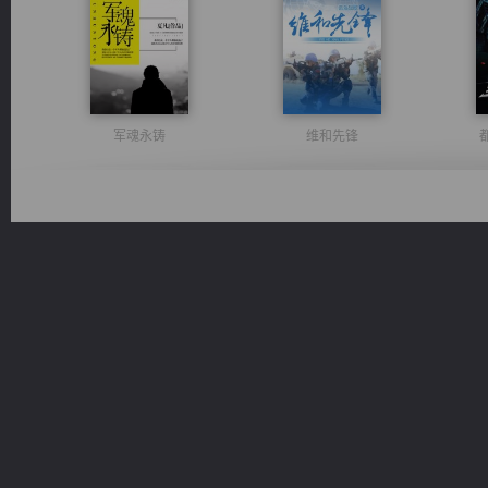
军魂永铸
维和先锋
光明神印
一术镇天