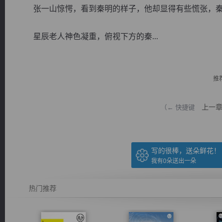
张一山惊愕，看到秦明的样子，他却显得有些慌张，秦
星辰老人神色凝重，俯视下方的秦...
逐浪小说
推
上一
（← 快捷键
写的很棒，送朵鲜花！
我有
0
朵送出一朵
热门推荐