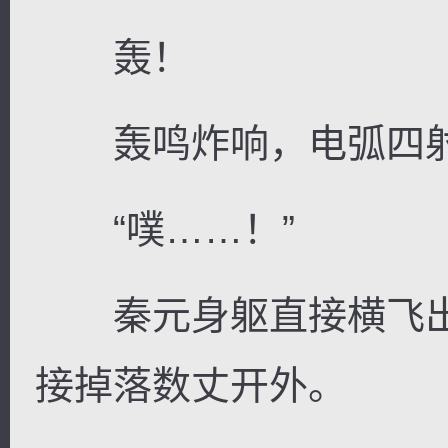
轰！
轰鸣炸响，电弧四
“噗……！”
秦元身躯直接横飞出
接掉落数丈开外。