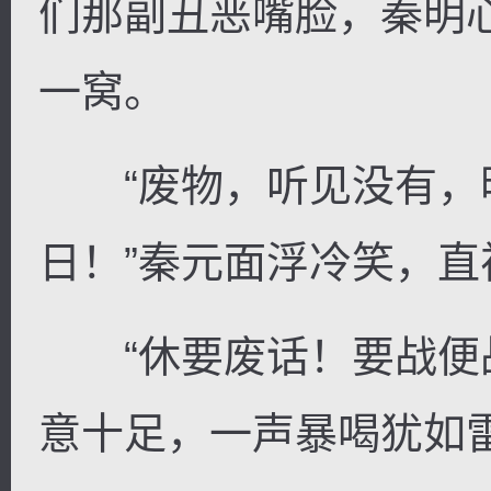
们那副丑恶嘴脸，秦明
一窝。
“废物，听见没有，
日！”秦元面浮冷笑，
“休要废话！要战便战
意十足，一声暴喝犹如