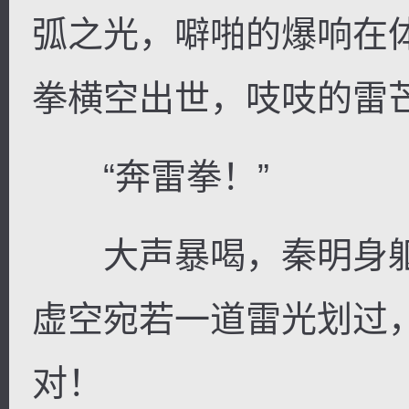
弧之光，噼啪的爆响在
拳横空出世，吱吱的雷
“奔雷拳！”
大声暴喝，秦明身躯
虚空宛若一道雷光划过
对！