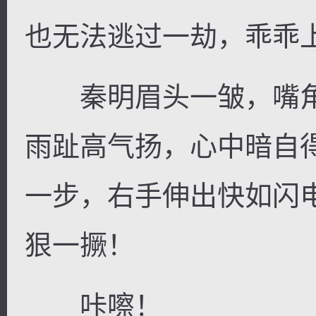
也无法逃过一劫，乖乖上
秦明眉头一皱，嘴角
雨趾高气扬，心中暗自
一步，右手伸出快如闪
狠一撅！
咔嚓！