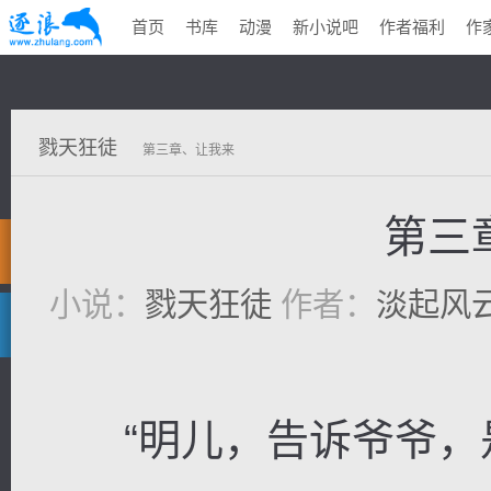
首页
书库
动漫
新小说吧
作者福利
作
戮天狂徒
第三章、让我来
第三
小说：
戮天狂徒
作者：
淡起风
“明儿，告诉爷爷，