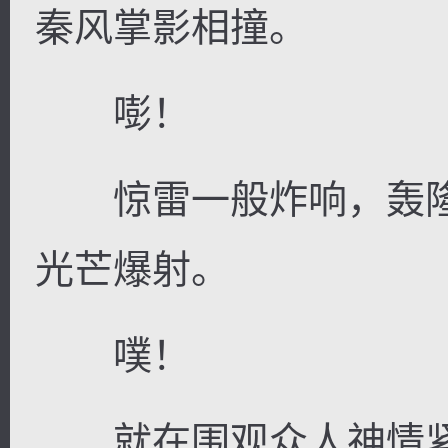
秦风掌影相撞。
嘭！
惊雷一般炸响，轰隆
光芒爆射。
噗！
就在围观众人神情紧