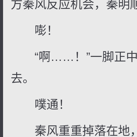
方秦风反应机会，秦明
嘭！
“啊……！”一脚正中
去。
噗通！
秦风重重掉落在地，趴