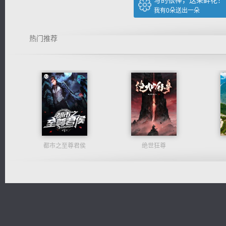
写的很棒，送朵鲜花！
我有
0
朵送出一朵
热门推荐
都市之至尊君侯
绝世狂尊