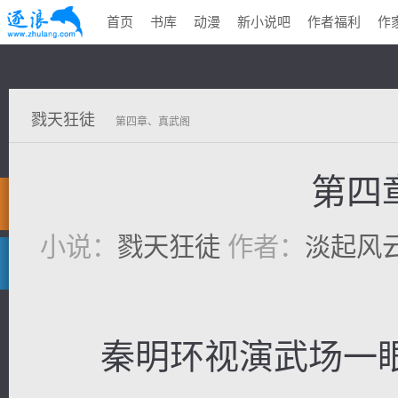
首页
书库
动漫
新小说吧
作者福利
作
戮天狂徒
第四章、真武阁
第四
小说：
戮天狂徒
作者：
淡起风
秦明环视演武场一眼