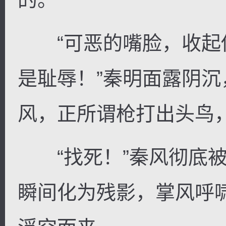
“可恶的嘴脸，收起
是耻辱！”秦明面露阴
风，正所谓枪打出头鸟
“找死！”秦风彻底被
瞬间化为残影，掌风呼