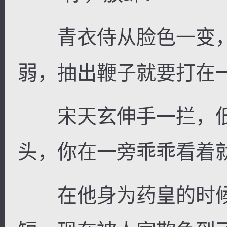
青衣侍从脸色一变，
弱，抽出鞭子就要打在
宋天玄伸手一拦，低
头，你在一旁乖乖看着就
在他身为药皇的时候