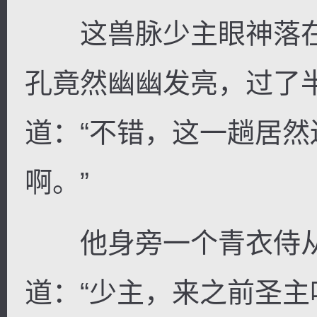
这兽脉少主眼神落在
孔竟然幽幽发亮，过了
道：“不错，这一趟居
啊。”
他身旁一个青衣侍从
道：“少主，来之前圣