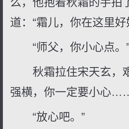
么，他抱着秋霜的手拍
道：“霜儿，你在这里好
“师父，你小心点。
秋霜拉住宋天玄，艰
强横，你一定要小心……
“放心吧。”