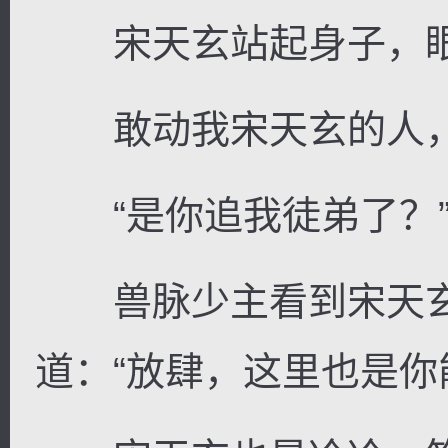
宋天玄站起身子，眼
敢动我宋天玄的人，
“是你追我徒弟了？
兽脉少主看到宋天玄
道：“放肆，这里也是你