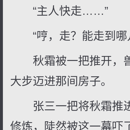
“主人快走……”
“哼，走？能走到哪儿
秋霜被一把推开，兽
大步迈进那间房子。
张三一把将秋霜推进
修炼，陡然被这一幕吓