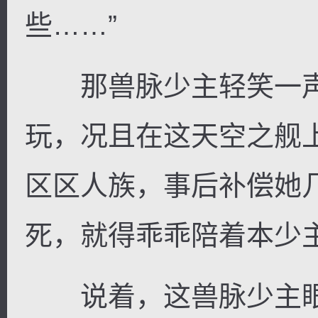
些……”
那兽脉少主轻笑一声
玩，况且在这天空之舰
区区人族，事后补偿她
死，就得乖乖陪着本少主
说着，这兽脉少主眼