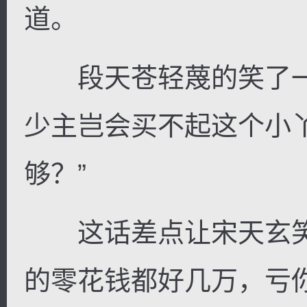
道。
段天苍轻蔑的笑了一
少主岂会买不起这个小
够？”
这话差点让宋天玄笑
的零花钱都好几万，亏