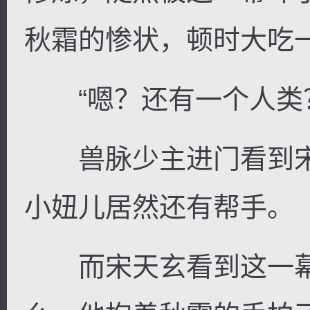
秋霜的惨状，顿时大吃一
“嗯？还有一个人类
兽脉少主进门看到宋
小妞儿居然还有帮手。
而宋天玄看到这一幕