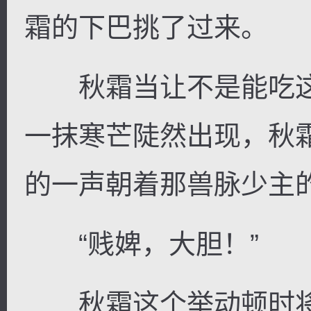
霜的下巴挑了过来。
秋霜当让不是能吃这
一抹寒芒陡然出现，秋
的一声朝着那兽脉少主
“贱婢，大胆！”
秋霜这个举动顿时将