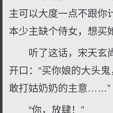
主可以大度一点不跟你
本少主缺个侍女，想买
听了这话，宋天玄尚
开口：“买你娘的大头
敢打姑奶奶的主意……”
“你，放肆！”