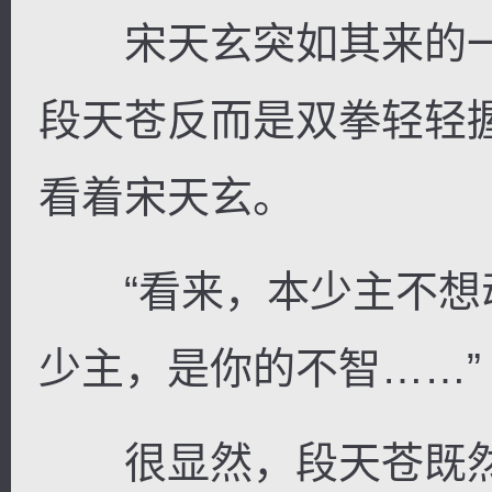
宋天玄突如其来的一
段天苍反而是双拳轻轻
逐浪小说
看着宋天玄。
“看来，本少主不想
少主，是你的不智……”
很显然，段天苍既然