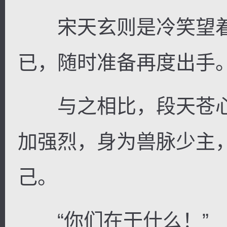
宋天玄则是冷笑望着
已，随时准备再度出手
与之相比，段天苍心
加强烈，身为兽脉少主
己。
“你们在干什么！”