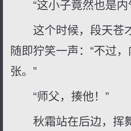
“这小子竟然也是内气
这个时候，段天苍才
随即狞笑一声：“不过
张。”
“师父，揍他！”
秋霜站在后边，挥舞