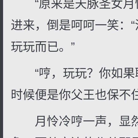
“原来是天脉圣女月怜
进来，倒是呵呵一笑：
玩玩而已。”
“哼，玩玩？你如果
时候便是你父王也保不住
月怜冷哼一声，显然