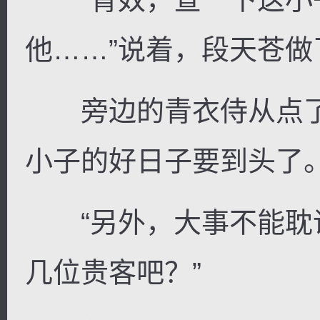
他……”说着，段天苍
旁边的青衣侍从点了
小子的好日子要到头了
“另外，大事不能耽
几位贵客吧？”