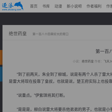
首页
书库
动漫
新小说吧
作者福利
作
绝世药皇
第一百八十四章好大的胃口
第一百
小说：
绝世药皇
作者：
飞天
“到了前两天，朱全到了柳城，说是有两个人杀了雷大将
是雷大将现在投靠了皇叔，也就是说，楚王府实际上也投靠
“说重点。”伊紫琪将其打断。
“是是是，柳白说雷大将要杀他弟弟的男子，也就是小爷你