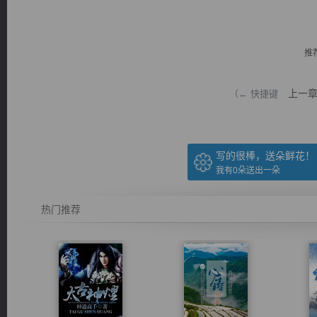
推
上一
（← 快捷键
逐浪小说
写的很棒，送朵鲜花！
我有
0
朵送出一朵
热门推荐