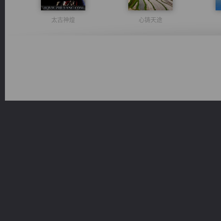
太古神煌
心铸天途
无敌从不死开始
桃运无双：我的极品老婆
豪门战神：我既王（又名战神归来不败神婿修罗战神）
都市之至尊君侯