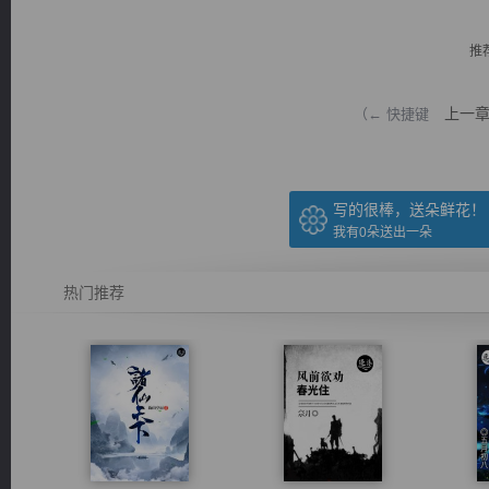
推
上一
（← 快捷键
逐浪小说
写的很棒，送朵鲜花！
我有
0
朵送出一朵
热门推荐