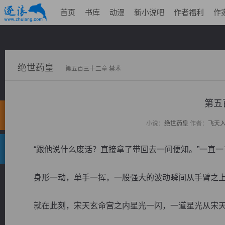
首页
书库
动漫
新小说吧
作者福利
作
绝世药皇
第五百三十二章 禁术
第五
小说：
绝世药皇
作者：
飞天
“跟他说什么废话？直接拿了带回去一问便知。”一直一
身形一动，单手一挥，一股强大的波动瞬间从手臂之上
就在此刻，宋天玄命宫之内星光一闪，一道星光从宋天玄