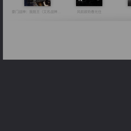
豪门战神：我既王（又名战神归来不败神婿修罗战神）
风前欲劝春光住
光明神印
佣兵王
维和先锋
桃运无双：我的极品老婆