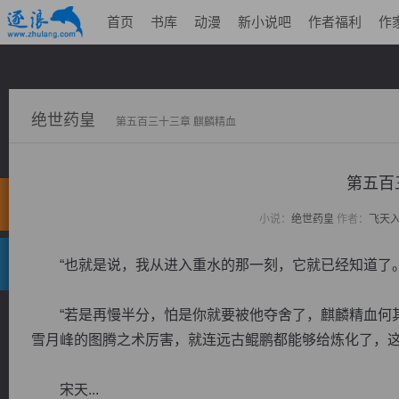
首页
书库
动漫
新小说吧
作者福利
作
绝世药皇
第五百三十三章 麒麟精血
第五百
小说：
绝世药皇
作者：
飞天
“也就是说，我从进入重水的那一刻，它就已经知道了。
“若是再慢半分，怕是你就要被他夺舍了，麒麟精血何其
雪月峰的图腾之术厉害，就连远古鲲鹏都能够给炼化了，这
宋天...