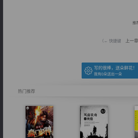
推
上一
（← 快捷键
逐浪小说
写的很棒，送朵鲜花！
我有
0
朵送出一朵
热门推荐