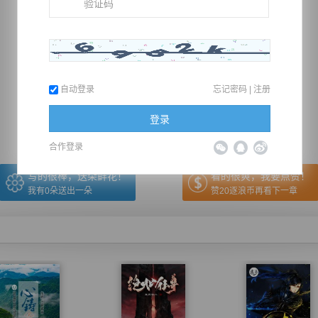
推荐在手机上阅读本书
自动登录
忘记密码
|
注册
上一章
回目录
下一章
（← 快捷键
快捷键→）
登录
合作登录
写的很棒，送朵鲜花！
看的很爽，我要点赞！
我有
0
朵送出一朵
赞20逐浪币再看下一章