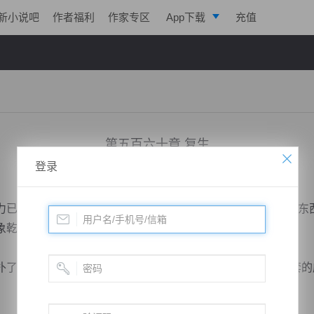
新小说吧
作者福利
作家专区
App下载
充值
逐浪小说
写作助手
第五百六十章 复生
登录
小说：
绝世药皇
作者：
飞天入地
更新时间：2019-01-09 23:37 字数：2051
已经提升了好几个档次，如果再不抑制，怕是没能压住他的东
象乾坤诀。
过来，扼住了他的手腕，摇头说道：“不可，你知道这一套的