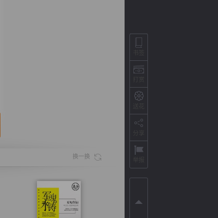
书签
打赏
送花
分享
背
字
宽
滚
换一换
举报