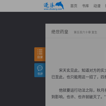
首页
书库
动漫
绝世药皇
第五百六十章 复生
目录
宋天玄见此，知道对方的实力
书评
已至此，也只能用这一招了，四
他就要运行功法之际，秋月扑了
到影响，也许、也许就破灭了。”