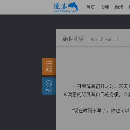
首页
书库
动漫
绝世药皇
第六百四十章 见面
目录
一直到薄暮初升之时，宋天玄
书评
玄满意的舒展着自己的身躯，之
“现在时间不早了，你也可以回