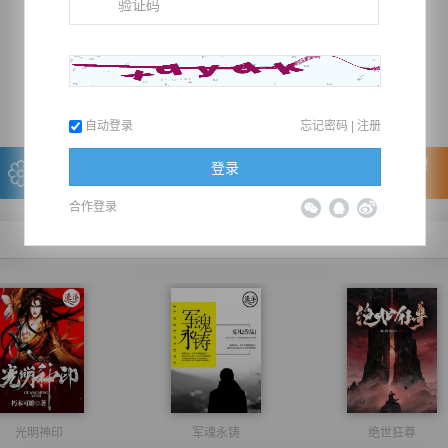
推荐在手机上阅读本书
上一章
回目录
下一章
（← 快捷键
快捷键→）
自动登录
忘记密码
|
注册
写的很棒，送朵鲜花！
看的很爽，我要点赞！
登录
我有
0
朵送出一朵
赞20逐浪币再看下一章
合作登录
光明神印
军魂永铸
绝世狂尊