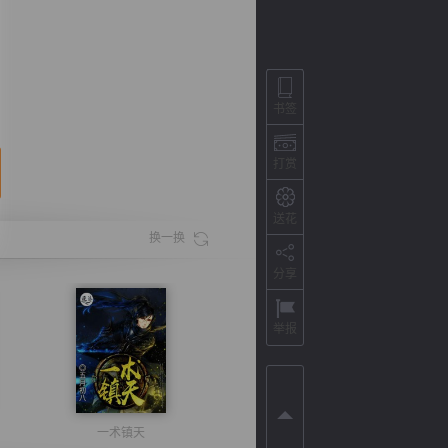
书签
打赏
送花
换一换
分享
背
字
宽
滚
举报
一术镇天