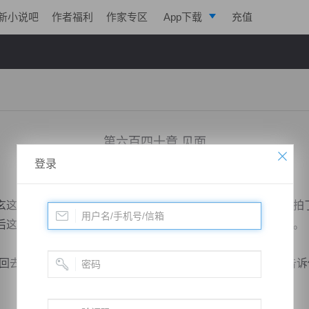
新小说吧
作者福利
作家专区
App下载
充值
逐浪小说
写作助手
第六百四十章 见面
登录
小说：
绝世药皇
作者：
飞天入地
更新时间：2019-02-02 21:30 字数：2059
这才勉强整理了一下自己缓缓的从那个封印之处走了出来，拍
后这么久都不曾动手，都快忘记了，自己曾经也算是半个强者。
去了，你如果不知道自己在这里呆了多久的话，我也可以告诉你。