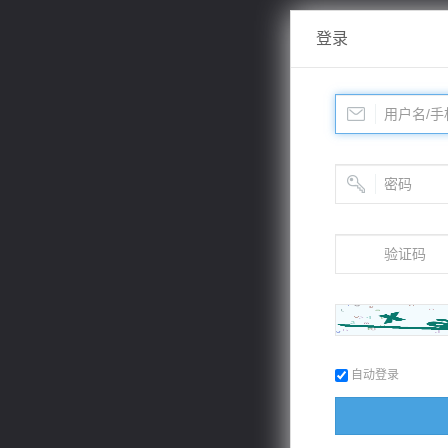
登录
自动登录