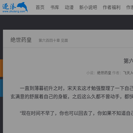
首页
书库
动漫
新小说吧
作者福利
作
绝世药皇
第六百四十章 见面
第
小说：
绝世药皇
作者：
飞天
一直到薄暮初升之时，宋天玄这才勉强整理了一下自己
玄满意的舒展着自己的身躯，之后这么久都不曾动手，都
“现在时间不早了，你也可以回去了，你如果不知道自己在