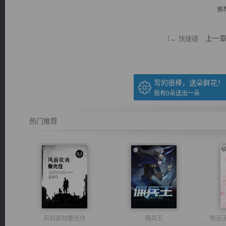
推
上一
（← 快捷键
逐浪小说
写的很棒，送朵鲜花！
我有
0
朵送出一朵
热门推荐
风前欲劝春光住
佣兵王
桃运