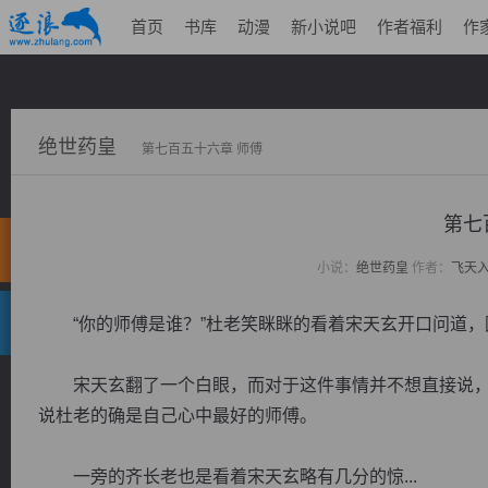
首页
书库
动漫
新小说吧
作者福利
作
绝世药皇
第七百五十六章 师傅
第七
小说：
绝世药皇
作者：
飞天
“你的师傅是谁？”杜老笑眯眯的看着宋天玄开口问道，
宋天玄翻了一个白眼，而对于这件事情并不想直接说，
说杜老的确是自己心中最好的师傅。
一旁的齐长老也是看着宋天玄略有几分的惊...