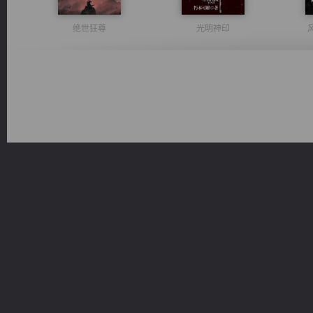
绝世狂尊
光明神印
心铸天途
佣兵王
豪门战神：我既王（又名战神归来不败神婿修罗战神）
无敌从不死开始