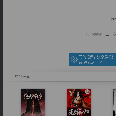
推
上一
（← 快捷键
逐浪小说
写的很棒，送朵鲜花！
我有
0
朵送出一朵
热门推荐