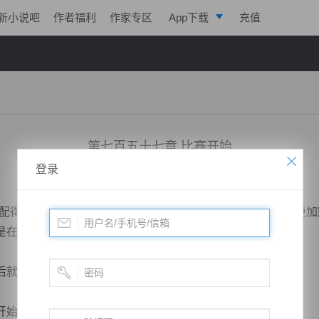
新小说吧
作者福利
作家专区
App下载
充值
逐浪小说
写作助手
第七百五十七章 比赛开始
登录
小说：
绝世药皇
作者：
飞天入地
更新时间：2019-02-26 23:16 字数：2027
得上这个位置，我相信你们年轻人在前方所做的事情才会更加
是在鼓励宋天玄一般。
就收拾东西直接回去了，也不再跟这些人打什么招呼。
了闭关苦修，静静的等待...