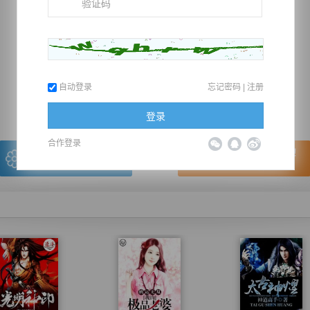
推荐在手机上阅读本书
自动登录
忘记密码
|
注册
上一章
回目录
下一章
（← 快捷键
快捷键→）
登录
合作登录
写的很棒，送朵鲜花！
看的很爽，我要点赞！
我有
0
朵送出一朵
赞20逐浪币再看下一章