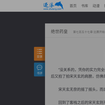
首页
书库
动漫
绝世药皇
第七百五十七章 比赛开始
目录
“没关系的，凭你的实力完全配
书评
后又拍了拍宋天玄的肩膀，仿佛
宋天玄无奈的摇了摇头，而后
回到了客栈之后的宋天玄则开始