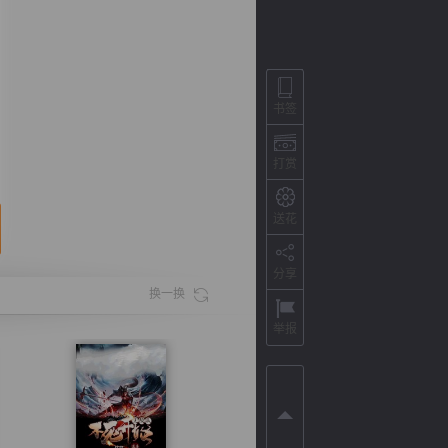
书签
打赏
送花
分享
背
字
宽
滚
换一换
举报