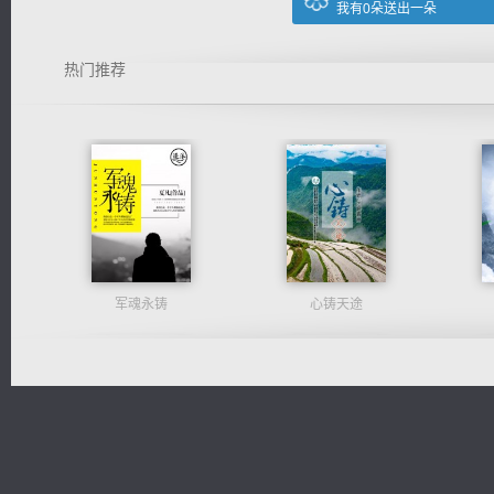
我有
0
朵送出一朵
热门推荐
军魂永铸
心铸天途