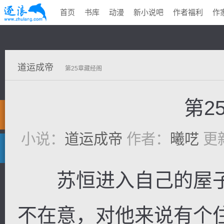
首页
书库
动漫
新小说吧
作者福利
作
道运成帝
第25章藏经阁
第2
小说：
道运成帝
作者：
曦呓
更新
苏恒进入自己的屋子
不在意，对他来说有个