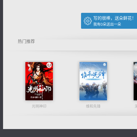
写的很棒，送朵鲜花！
我有
0
朵送出一朵
热门推荐
光明神印
维和先锋