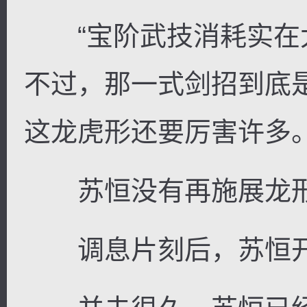
“宝阶武技消耗实在
不过，那一式剑招到底
这龙虎形还要厉害许多。
苏恒没有再施展龙形
调息片刻后，苏恒开