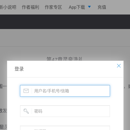
新小说吧
作者福利
作家专区
App下载
充值
逐浪小说
写作助手
第47章灵泉洗礼
登录
小说：
道运成帝
作者：
曦呓
更新时间：2018-11-17 21:05 字数：2056
一阵旋转，睁开眼睛后发现自己出现在一个类似山洞的地方，
发出光亮，还有墙上的夜明珠也散发出柔和的光。
灵泉在哪？”