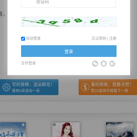
循着声音往里走，苏恒看见了一...
自动登录
忘记密码
|
注册
推荐在手机上阅读本书
登录
上一章
回目录
下一章
（← 快捷键
快捷键→）
合作登录
写的很棒，送朵鲜花！
看的很爽，我要点赞！
我有
0
朵送出一朵
赞20逐浪币再看下一章