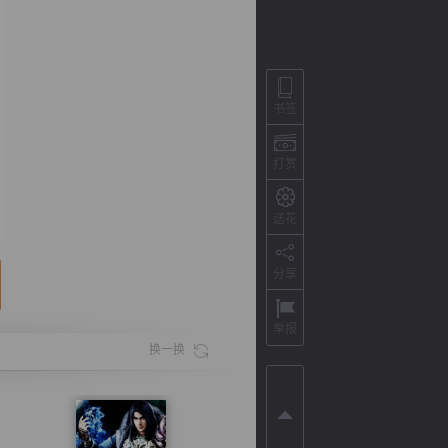
书签
打赏
送花
分享
背
字
宽
滚
举报
换一换