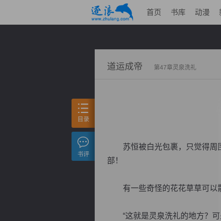
首页
书库
动漫
道运成帝
第47章灵泉洗礼
目录
苏恒被白光包裹，只觉得周围
书评
部！
有一些奇怪的花花草草可以散
“这就是灵泉洗礼的地方？可是