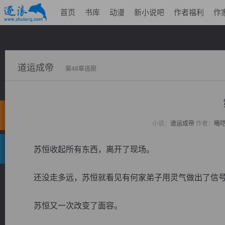
首页
书库
动漫
新小说吧
作者福利
作
道运成帝
第48章逃脱
小说：
道运成帝
作者：
曦
苏恒收起所有东西，离开了现场。
还没走多远，苏恒就看见有何家弟子用灵气做出了信号标
苏恒又一次改变了面容。