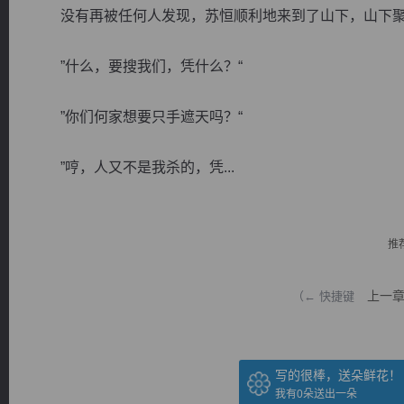
没有再被任何人发现，苏恒顺利地来到了山下，山下聚
”什么，要搜我们，凭什么？“
”你们何家想要只手遮天吗？“
逐浪小说
”哼，人又不是我杀的，凭...
推
上一
（← 快捷键
写的很棒，送朵鲜花！
我有
0
朵送出一朵