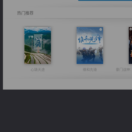
热门推荐
心铸天途
维和先锋
绝世狂尊
佣兵王