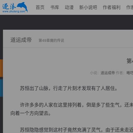
首页
书库
动漫
新小说吧
作者福利
作
道运成帝
第49章魔的传说
第
小说：
道运成帝
作者：
曦
苏恒出了山脉，行走了片刻才发现有了人居住。
许许多多的人家在这里排列着，倒是多了些生气，还未
向着一个方向望去。
苏恒隐隐感觉到这村子竟然充满了灵气，由于还未走近