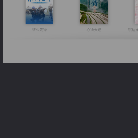
维和先锋
心铸天途
桃运
无敌从不死开始
都市之至尊君侯