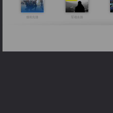
维和先锋
军魂永铸
激荡人生
豪门战神：我既王（又名战神归来不败神婿修罗战神）
佣兵王
无敌从不死开始
桃运