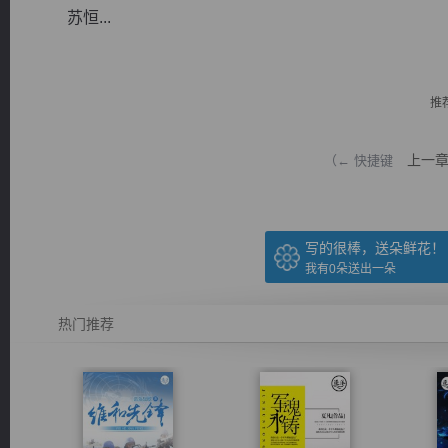
苏恒...
推
逐浪小说
上一
（← 快捷键
写的很棒，送朵鲜花！
我有
0
朵送出一朵
热门推荐