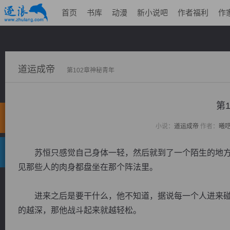
首页
书库
动漫
新小说吧
作者福利
作
道运成帝
第102章神秘青年
第
小说：
道运成帝
作者：
曦
苏恒只感觉自己身体一轻，然后就到了一个陌生的地方
见那些人的肉身都盘坐在那个阵法里。
进来之后是要干什么，他不知道，据说每一个人进来碰
的越深，那他战斗起来就越轻松。