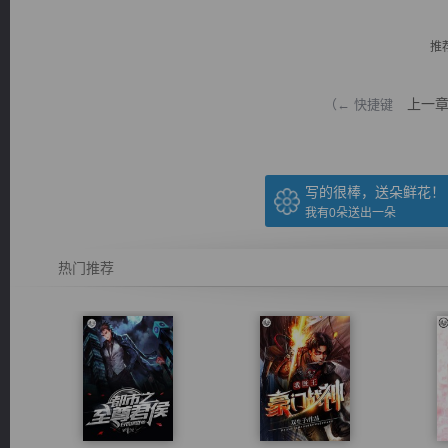
推
上一
（← 快捷键
逐浪小说
写的很棒，送朵鲜花！
我有
0
朵送出一朵
热门推荐