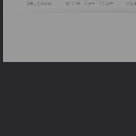
都市之至尊君侯
豪门战神：我既王（又名战神归来不败神婿修罗战神）
桃运
军魂永铸
太古神煌
风前欲劝春光住
诸仙天下