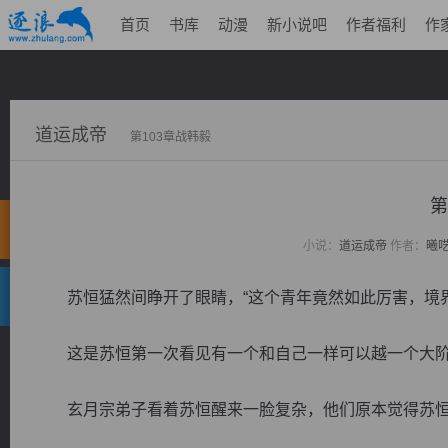
首页
书库
动漫
新小说吧
作者福利
作
道运成帝
第103章战韩毅
第
小说：
道运成帝
作者：
曦
苏恒猛然间睁开了眼睛，“这个青年竟然如此厉害，境界
这是苏恒第一次看见有一个和自己一样可以越一个大阶
玄月宗弟子看着苏恒醒来一脸复杂，他们原本觉得苏恒徒