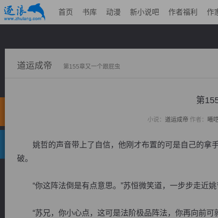
首页
书库
动漫
新小说吧
作者福利
作
道运成帝
第155章又一个跟屁虫
第1
小说：
道运成帝
作者：
曦
姚哲的声音带上了自信，他刚才布置的可是自己的拿手
破。
“你这阵法倒是有点意思。”苏恒微笑道，一步步走近姚
“苏兄，你小心点，这可是法阶极品阵法，你再向前可就触