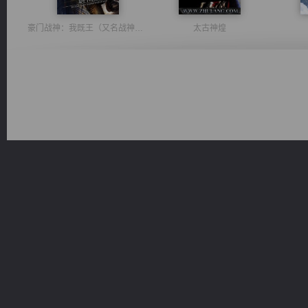
豪门战神：我既王（又名战神归来不败神婿修罗战神）
太古神煌
激荡人生
无敌从不死开始
军魂永铸
心铸天途