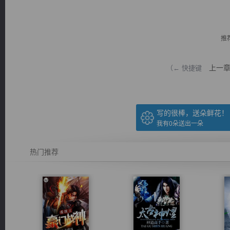
推
上一
（← 快捷键
逐浪小说
写的很棒，送朵鲜花！
我有
0
朵送出一朵
热门推荐