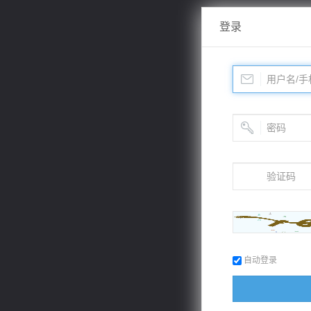
登录
自动登录