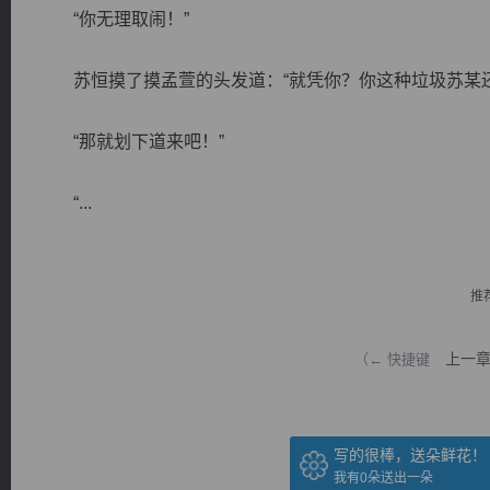
“你无理取闹！”
苏恒摸了摸孟萱的头发道：“就凭你？你这种垃圾苏某还
“那就划下道来吧！”
逐浪小说
“...
推
上一
（← 快捷键
写的很棒，送朵鲜花！
我有
0
朵送出一朵