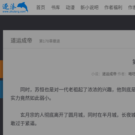
首页
书库
动漫
新小说吧
作者福利
作
道运成帝
第170章撤退
小说：
道运成帝
作者：
曦
同时，苏恒也是对一代老祖起了浓浓的兴趣，他到底是
实力竟然如此弱小。
玄月宗的人彻底离开了圆月城，同时在半月城，长夜城
敢过于紧逼。