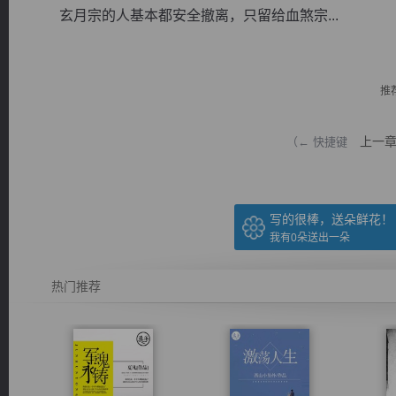
玄月宗的人基本都安全撤离，只留给血煞宗...
推
逐浪小说
上一
（← 快捷键
写的很棒，送朵鲜花！
我有
0
朵送出一朵
热门推荐