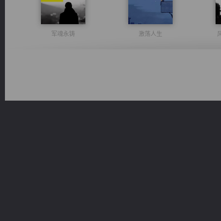
军魂永铸
激荡人生
绝世狂尊
诸仙天下
光明神印
太古神煌