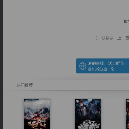
推
上一
（← 快捷键
逐浪小说
写的很棒，送朵鲜花！
我有
0
朵送出一朵
热门推荐