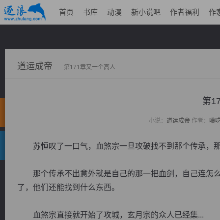
首页
书库
动漫
新小说吧
作者福利
作
道运成帝
第171章又一个高人
第1
小说：
道运成帝
作者：
曦
苏恒叹了一口气，血煞宗一旦攻破找不到那个传承，那
那个传承不出意外就是自己的那一把血剑，自己连怎么
了，他们还能找到什么东西。
血煞宗直接就开始了攻城，玄月宗的众人已经集...