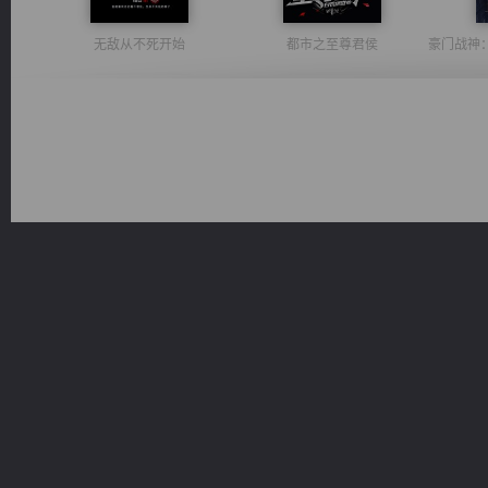
无敌从不死开始
都市之至尊君侯
佣兵王
一术镇天
光明神印
诸仙天下