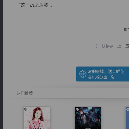
“这一战之后我...
推
逐浪小说
上一
（← 快捷键
写的很棒，送朵鲜花！
我有
0
朵送出一朵
热门推荐