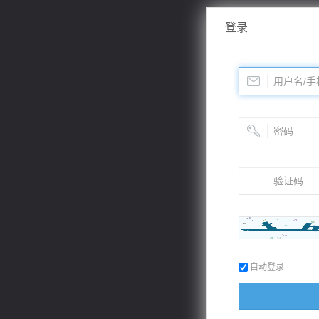
登录
自动登录