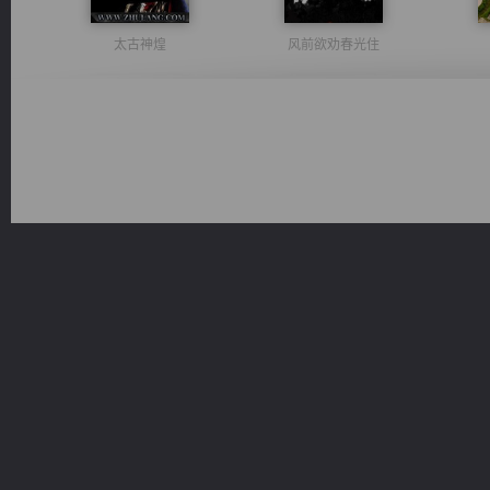
太古神煌
风前欲劝春光住
豪门战神：我既王（又名战神归来不败神婿修罗战神）
维和先锋
军魂永铸
光明神印