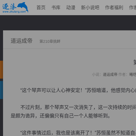
首页
书库
动漫
新小说吧
作者福利
作
道运成帝
第210章挑衅
小说：
道运成帝
作者：
曦
“这个琴声可以让人心神安定！”苏恒暗道，他感觉内心
不过片刻，那个琴声又一次消失了，这一次持续的时间
是颇为诡异，还偏偏只有自己一个人能够听到。
“这件事情过后，我也是该离开了！”苏恒虽然不知道自己到