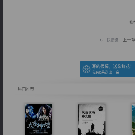
推
上一
（← 快捷键
逐浪小说
写的很棒，送朵鲜花！
我有
0
朵送出一朵
热门推荐