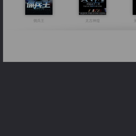
佣兵王
太古神煌
军魂永铸
都市之至尊君侯
心铸天途
诸仙天下