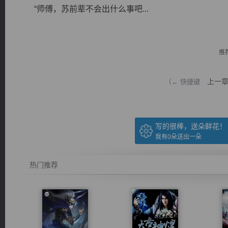
“师傅，苏前辈不会出什么事吧...
推
逐浪小说
上一
（← 快捷键
写的很棒，送朵鲜花！
我有
0
朵送出一朵
热门推荐