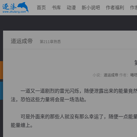
首页
书库
动漫
新小说吧
作者福利
作
道运成帝
第211章熟悉
小说：
道运成帝
作者：
曦
一道又一道剧烈的雷光闪烁，随便泄露出来的能量竟然
法，恐怕这些力量将会是一场浩劫。
可是外面来的那些人就没有那么幸运了，随便一点能量
能量缠上。