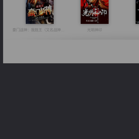
豪门战神：我既王（又名战神归来不败神婿修罗战神）
光明神印
绝世狂尊
一术镇天