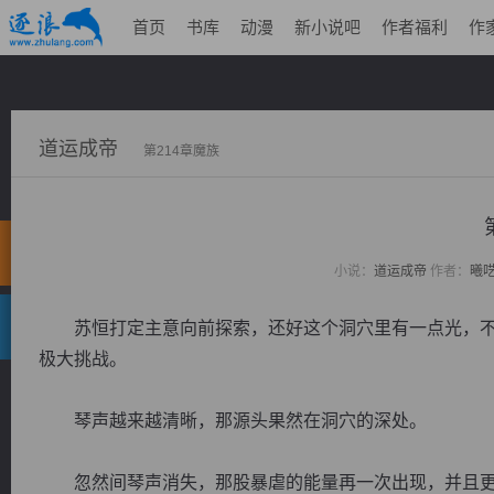
首页
书库
动漫
新小说吧
作者福利
作
道运成帝
第214章魔族
小说：
道运成帝
作者：
曦
苏恒打定主意向前探索，还好这个洞穴里有一点光，不
极大挑战。
琴声越来越清晰，那源头果然在洞穴的深处。
忽然间琴声消失，那股暴虐的能量再一次出现，并且更